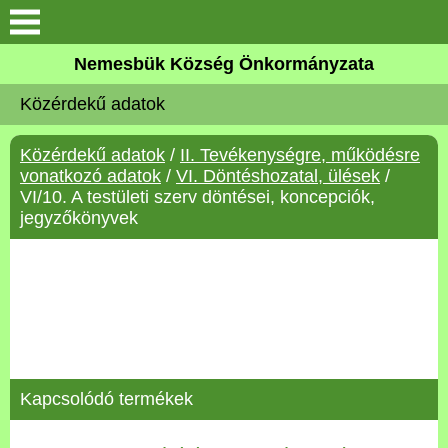
Keresés
Nemesbük Község Önkormányzata
Önkormányzat
Közérdekű adatok
Közös Önkormányzati
Közérdekű adatok
/
II. Tevékenységre, működésre
Hivatal
vonatkozó adatok
/
VI. Döntéshozatal, ülések
/
VI/10. A testületi szerv döntései, koncepciók,
Zalaköveskút
jegyzőkönyvek
Művelődési ház
Elérhetőség
MAGYAR FALU PROGRAM
Kapcsolódó termékek
Versenyképes Járások
Program