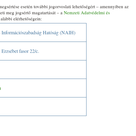
egsértése esetén további jogorvoslati lehetőségért – amennyiben az
eti meg jogsértő magatartását – a
Nemzeti Adatvédelmi és
 alábbi elérhetőségein:
s Információszabadság Hatóság (NAIH)
 Erzsébet fasor 22/c.
u