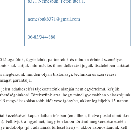
8371 Nemesbük, Petőfi utca 1.
nemesbuk8371@gmail.com
06-83/344-888
ő látogatóink, ügyfeleink, partnereink és minden érintett személyes
tosnak tartjuk információs önrendelkezési jogaik tiszteletben tartását.
s megteszünk minden olyan biztonsági, technikai és szervezési
nságát garantálja.
jelen adatkezelési tájékoztatónk alapján nem egyértelmű, kérjük,
elérhetőségeinken! Törekszünk arra, hogy minél gyorsabban válaszoljunk
lő megválaszolása több időt vesz igénybe, akkor legfeljebb 15 napon
tai kezelésével kapcsolatban írásban (emailben, illetve postai címünkre
). Felhívjuk a figyelmét, hogy telefonon történő megkeresése esetén –
 indokolja (pl.: adatainak törlését kéri) –, akkor azonosítanunk kell