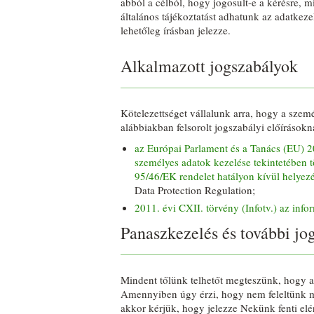
abból a célból, hogy jogosult-e a kérésre, mi
általános tájékoztatást adhatunk az adatkez
lehetőleg írásban jelezze.
Alkalmazott jogszabályok
Kötelezettséget vállalunk arra, hogy a szem
alábbiakban felsorolt jogszabályi előírások
az Európai Parlament és a Tanács (EU) 2
személyes adatok kezelése tekintetében t
95/46/EK rendelet hatályon kívül helyez
Data Protection Regulation;
2011. évi CXII. törvény (Infotv.) az inf
Panaszkezelés és további jo
Mindent tőlünk telhetőt megteszünk, hogy a
Amennyiben úgy érzi, hogy nem feleltünk m
akkor kérjük, hogy jelezze Nekünk fenti el