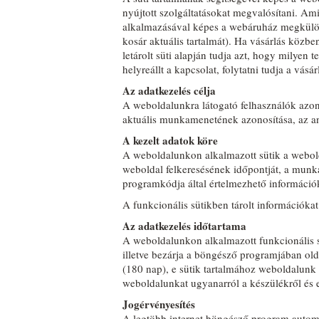
nyújtott szolgáltatásokat megvalósítani. Am
alkalmazásával képes a webáruház megkülönb
kosár aktuális tartalmát). Ha vásárlás közb
letárolt süti alapján tudja azt, hogy milyen
helyreállt a kapcsolat, folytatni tudja a vásá
Az adatkezelés célja
A weboldalunkra látogató felhasználók azono
aktuális munkamenetének azonosítása, az an
A kezelt adatok köre
A weboldalunkon alkalmazott sütik a webol
weboldal felkeresésének időpontját, a mun
programkódja által értelmezhető információk
A funkcionális sütikben tárolt információka
Az adatkezelés időtartama
A weboldalunkon alkalmazott funkcionális s
illetve bezárja a böngésző programjában old
(180 nap), e sütik tartalmához weboldalunk 
weboldalunkat ugyanarról a készülékről és e
Jogérvényesítés
A legtöbb internet böngésző program automat