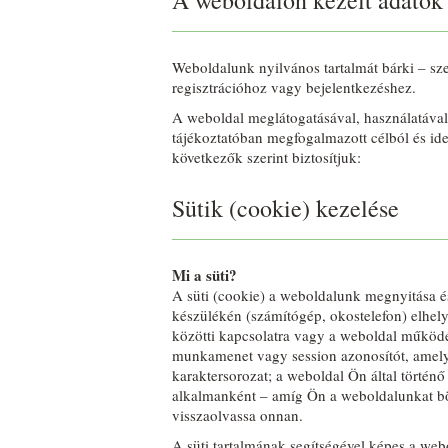
Weboldalunk nyilvános tartalmát bárki – sz
regisztrációhoz vagy bejelentkezéshez.
A weboldal meglátogatásával, használatával 
tájékoztatóban megfogalmazott célból és ide
következők szerint biztosítjuk:
Sütik (cookie) kezelése
Mi a süti?
A süti (cookie) a weboldalunk megnyitása és 
készülékén (számítógép, okostelefon) elhely
közötti kapcsolatra vagy a weboldal működé
munkamenet vagy session azonosítót, amely 
karaktersorozat; a weboldal Ön által történő
alkalmanként – amíg Ön a weboldalunkat bö
visszaolvassa onnan.
A süti tartalmának segítségével képes a webo