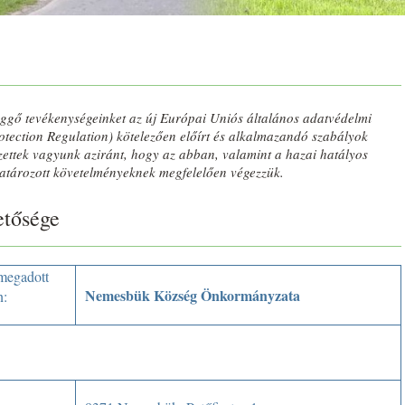
üggő tevékenységeinket az új Európai Uniós általános adatvédelmi
ection Regulation) kötelezően előírt és alkalmazandó szabályok
lezettek vagyunk aziránt, hogy az abban, valamint a hazai hatályos
tározott követelményeknek megfelelően végezzük.
etősége
 megadott
Nemesbük Község Önkormányzata
n: