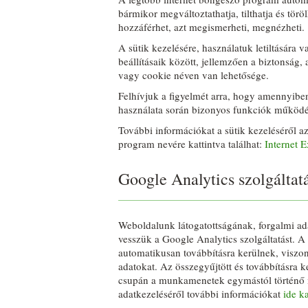
bármikor megváltoztathatja, tilthatja és törö
hozzáférhet, azt megismerheti, megnézheti.
A sütik kezelésére, használatuk letiltására 
beállításaik között, jellemzően a biztonság
vagy cookie néven van lehetősége.
Felhívjuk a figyelmét arra, hogy amennyiben 
használata során bizonyos funkciók működés
További információkat a sütik kezeléséről a
program nevére kattintva találhat:
Internet E
Google Analytics szolgáltat
Weboldalunk látogatottságának, forgalmi ada
vesszük a Google Analytics szolgáltatást. 
automatikusan továbbításra kerülnek, viszo
adatokat. Az összegyűjtött és továbbításra 
csupán a munkamenetek egymástól történő m
adatkezeléséről további információkat
ide ka