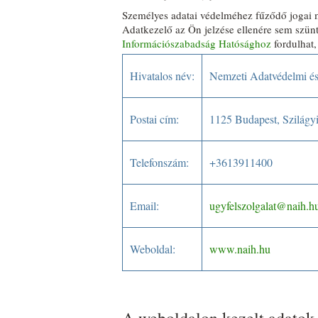
Személyes adatai védelméhez fűződő jogai m
Adatkezelő az Ön jelzése ellenére sem szünt
Információszabadság Hatósághoz
fordulhat,
Hivatalos név:
Nemzeti Adatvédelmi é
Postai cím:
1125 Budapest, Szilágyi
Telefonszám:
+3613911400
Email:
ugyfelszolgalat@naih.h
Weboldal:
www.naih.hu
A weboldalon kezelt adatok