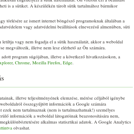
lheti is a sütiket. A készülékén tárolt sütik tartalmához bármikor
vagy törlésére az ismert internet böngésző programoknak általában a
, adatvédelem vagy adatvédelmi beállítások elnevezésű almenüben, süti
letiltja vagy nem fogadja el a sütik használatát, akkor a weboldal
e megváltozik, illetve nem lesz elérhető az Ön számára.
z adott program súgójában, illetve a következő hivatkozásokon, a
xplorer
,
Chrome
,
Mozilla Firefox
,
Edge
.
ás
tainak, illetve teljesítményének elemzése, mérése céljából igénybe
A weboldalról összegyűjtött információk a Google számára
nt ezek nem tartalmaznak (nem is tartalmazhatnak!) személyes
kerülő információk a weboldal látogatóinak beazonosítására nem,
egkülönböztetésére alkalmas statisztikai adatok. A Google Analytics
ttintva
olvashat.