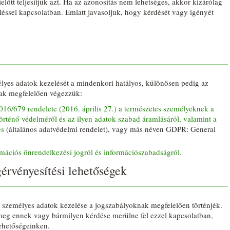
előtt teljesítjük azt. Ha az azonosítás nem lehetséges, akkor kizárólag
eléssel kapcsolatban. Emiatt javasoljuk, hogy kérdését vagy igényét
élyes adatok kezelését a mindenkori hatályos, különösen pedig az
nak megfelelően végezzük:
016/679 rendelete (2016. április 27.) a természetes személyeknek a
örténő védelméről és az ilyen adatok szabad áramlásáról, valamint a
és
(általános adatvédelmi rendelet), vagy más néven GDPR: General
ormációs önrendelkezési jogról és információszabadságról.
gérvényesítési lehetőségek
 személyes adatok kezelése a jogszabályoknak megfelelően történjék.
eg ennek vagy bármilyen kérdése merülne fel ezzel kapcsolatban,
érhetőségeinken.