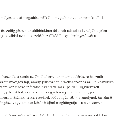
emélyes adatai megadása nélkül – megtekintheti, az nem kötődik
összefüggésben az alábbiakban felsorolt adatokat kezeljük a jelen
ig, továbbá az adatkezeléshez fűződő jogai érvényesítését a
használata során az Ön által erre, az internet elérésére használt
ezett szöveges fájl, amely jellemzően a webszerver és az Ön készüléke
sére vonatkozó információkat tartalmaz (például úgynevezett
egy betűkből, számokból és egyéb írásjelekből álló egyedi
 megnyitásának, felkeresésének időpontját, stb.), s amelynek tartalmát
ngészi vagy amikor később újból meglátogatja – a webszerver
ldal (szerver) a felhasználói élményt javítani, illetve a weboldalon