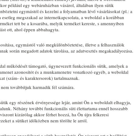
ikor például egy webáruházban vásárol, általában ilyen sütik
öztetni egymástól és kezelni a folyamatban lévő vásárlásokat (pl.: a
en esetleg megszakad az internetkapcsolata, a weboldal a korábban
 terméket tett be a kosarába, melyik terméket kereste, s amennyiben
rlást ott, ahol éppen abbahagyta.
sítása, egymástól való megkülönböztetése, illetve a felhasználók
nak során megadott adatok tárolása, az adatvesztés megakadályozása.
dal működését támogató, úgynevezett funkcionális sütik, amelyek a
kamenet azonosítót és a munkamenetre vonatkozó egyéb, a weboldal
at (szám- és karaktersorok) tartalmaznak.
t nem továbbítjuk harmadik fél számára.
ütik egy részének érvényessége lejár, amint Ön a weboldalt elhagyja,
alunk. Néhány további funkcionális süti élettartama ennél hosszabb
viszont kizárólag akkor férhet hozzá, ha Ön újra felkeresi
zeket a sütiket időközben nem törölte le arról.
ikusan engedélyezi a sütik használatát. Ön viszont ezt a beállítást