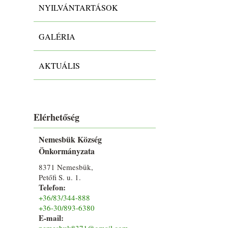
NYILVÁNTARTÁSOK
GALÉRIA
AKTUÁLIS
Elérhetőség
Nemesbük Község
Önkormányzata
8371 Nemesbük,
Petőfi S. u. 1.
Telefon:
+36/83/344-888
+36-30/893-6380
E-mail:
nemesbuk8371@gmail.com