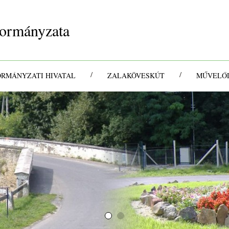
ormányzata
/
/
ORMÁNYZATI HIVATAL
ZALAKÖVESKÚT
MŰVELŐD