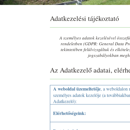
Adatkezelési tájékoztató
A személyes adatok kezelésével összef
rendeletben (GDPR: General Data Prot
tekintetében felülvizsgáltuk és elköte
jogszabályokban megha
Az Adatkezelő adatai, elérh
A weboldal üzemeltetője
, a weboldalon
személyes adatok kezelője (a továbbiakba
Adatkezelő):
Elérhetőségeink: