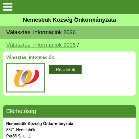
Keresés
Nemesbük Község Önkormányzata
Önkormányzat
Választási információk 2026
Közös Önkormányzati
Választási információk 2026
/
Hivatal
Választási információk
Zalaköveskút
Részletek
Művelődési ház
Elérhetőség
Elérhetőség
MAGYAR FALU PROGRAM
Nemesbük Község Önkormányzata
8371 Nemesbük,
Versenyképes Járások
Petőfi S. u. 1.
Program