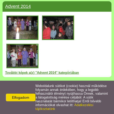
Advent 2014
Pályázatok
Közérdekű információk
Letölthető nyomtatványok
E-ügyintézés
Anyakönyvi ügyek
További képek a(z) "Advent 2014" kategóriában
Rendeletek,
Dokumentumok
Weboldalunk sütiket (cookie) használ működése
Nőnap 2014
folyamán annak érdekében, hogy a legjobb
felhasználói élményt nyújthassa Önnek, valamint
Elfogadom
a látogatottság mérése céljából. A sütik
Álláspályázat
használatát bármikor letilthatja! Erről bővebb
információkat olvashat itt:
Adatkezelési
tájékoztatónk
Jegyzőkönyvek