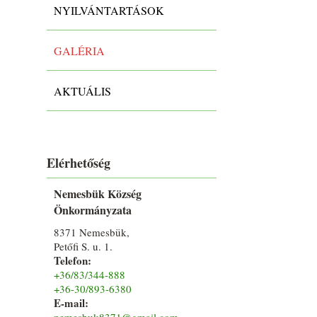
NYILVÁNTARTÁSOK
GALÉRIA
AKTUÁLIS
Elérhetőség
Nemesbük Község
Önkormányzata
8371 Nemesbük,
Petőfi S. u. 1.
Telefon:
+36/83/344-888
+36-30/893-6380
E-mail:
nemesbuk8371@gmail.com