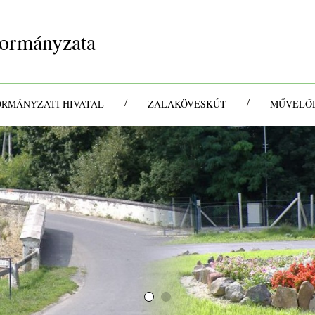
ormányzata
/
/
ORMÁNYZATI HIVATAL
ZALAKÖVESKÚT
MŰVELŐD