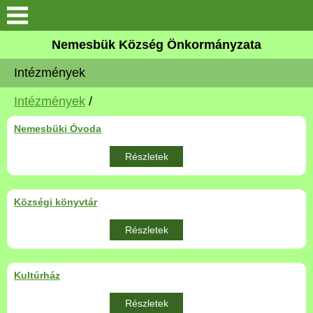
Keresés
Nemesbük Község Önkormányzata
Önkormányzat
Intézmények
Közös Önkormányzati
Intézmények
/
Hivatal
Nemesbüki Óvoda
Zalaköveskút
Részletek
Művelődési ház
Községi könyvtár
Elérhetőség
Részletek
MAGYAR FALU PROGRAM
Kultúrház
Versenyképes Járások
Részletek
Program