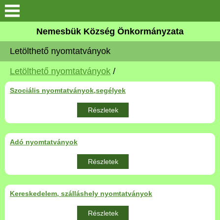
Keresés
Nemesbük Község Önkormányzata
Önkormányzat
Letölthető nyomtatványok
Közös Önkormányzati
Letölthető nyomtatványok
/
Hivatal
Szociális nyomtatványok,segélyek
Zalaköveskút
Részletek
Művelődési ház
Adó nyomtatványok
Elérhetőség
Részletek
MAGYAR FALU PROGRAM
Kereskedelem, szálláshely nyomtatványok
Versenyképes Járások
Részletek
Program