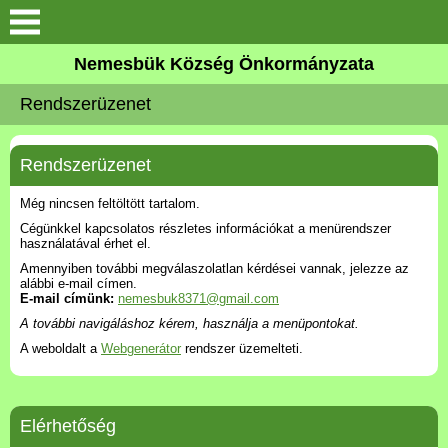
Keresés
Nemesbük Község Önkormányzata
Önkormányzat
Rendszerüzenet
Közös Önkormányzati
Hivatal
Rendszerüzenet
Még nincsen feltöltött tartalom.
Zalaköveskút
Cégünkkel kapcsolatos részletes információkat a menürendszer
használatával érhet el.
Művelődési ház
Amennyiben további megválaszolatlan kérdései vannak, jelezze az
alábbi e-mail címen.
E-mail címünk:
nemesbuk8371@gmail.com
Elérhetőség
A további navigáláshoz kérem, használja a menüpontokat.
A weboldalt a
Webgenerátor
rendszer üzemelteti.
MAGYAR FALU PROGRAM
Versenyképes Járások
Elérhetőség
Program