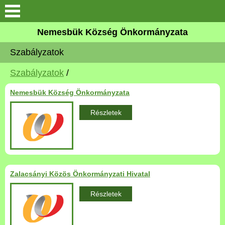
Keresés
Nemesbük Község Önkormányzata
Önkormányzat
Szabályzatok
Közös Önkormányzati
Szabályzatok
/
Hivatal
Nemesbük Község Önkormányzata
Zalaköveskút
Részletek
Művelődési ház
Elérhetőség
Zalacsányi Közös Önkormányzati Hivatal
MAGYAR FALU PROGRAM
Részletek
Versenyképes Járások
Program