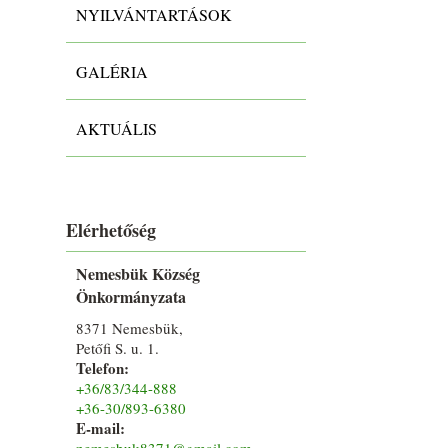
NYILVÁNTARTÁSOK
GALÉRIA
AKTUÁLIS
Elérhetőség
Nemesbük Község
Önkormányzata
8371 Nemesbük,
Petőfi S. u. 1.
Telefon:
+36/83/344-888
+36-30/893-6380
E-mail:
nemesbuk8371@gmail.com