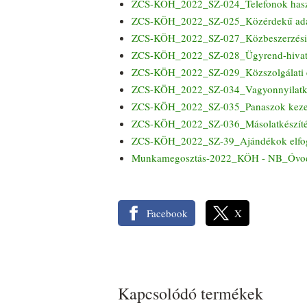
ZCS-KÖH_2022_SZ-024_Telefonok hasz
ZCS-KÖH_2022_SZ-025_Közérdekű ada
ZCS-KÖH_2022_SZ-027_Közbeszerzési s
ZCS-KÖH_2022_SZ-028_Ügyrend-hivata
ZCS-KÖH_2022_SZ-029_Közszolgálati és 
ZCS-KÖH_2022_SZ-034_Vagyonnyilatko
ZCS-KÖH_2022_SZ-035_Panaszok kezel
ZCS-KÖH_2022_SZ-036_Másolatkészítési
ZCS-KÖH_2022_SZ-39_Ajándékok elfog
Munkamegosztás-2022_KÖH - NB_Óvod
Facebook
X
Kapcsolódó termékek