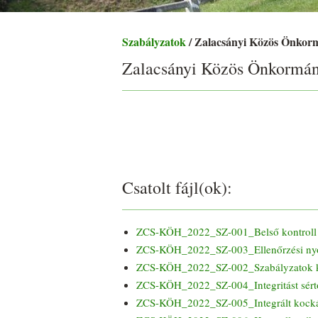
Szabályzatok
/ Zalacsányi Közös Önkorm
Zalacsányi Közös Önkormány
Csatolt fájl(ok):
ZCS-KÖH_2022_SZ-001_Belső kontroll 
ZCS-KÖH_2022_SZ-003_Ellenőrzési ny
ZCS-KÖH_2022_SZ-002_Szabályzatok k
ZCS-KÖH_2022_SZ-004_Integritást sért
ZCS-KÖH_2022_SZ-005_Integrált kockáza