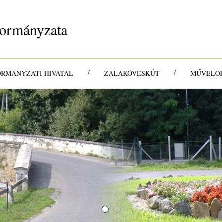
ormányzata
/
/
ORMÁNYZATI HIVATAL
ZALAKÖVESKÚT
MŰVELŐD