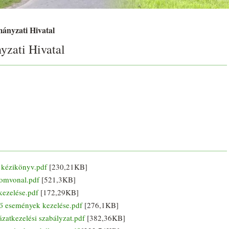
ányzati Hivatal
zati Hivatal
kézikönyv.pdf
[230,21KB]
omvonal.pdf
[521,3KB]
ezelése.pdf
[172,29KB]
ő események kezelése.pdf
[276,1KB]
tkezelési szabályzat.pdf
[382,36KB]