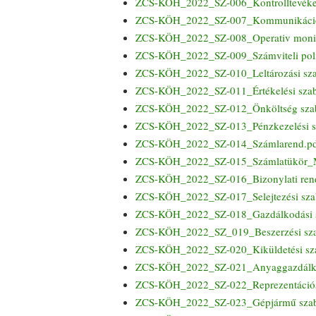
ZCS-KÖH_2022_SZ-006_Kontrolltevéken
ZCS-KÖH_2022_SZ-007_Kommunikációs-
ZCS-KÖH_2022_SZ-008_Operativ monit
ZCS-KÖH_2022_SZ-009_Számviteli poli
ZCS-KÖH_2022_SZ-010_Leltározási sza
ZCS-KÖH_2022_SZ-011_Értékelési szab
ZCS-KÖH_2022_SZ-012_Önköltség szab
ZCS-KÖH_2022_SZ-013_Pénzkezelési sz
ZCS-KÖH_2022_SZ-014_Számlarend.p
ZCS-KÖH_2022_SZ-015_Számlatükör_
ZCS-KÖH_2022_SZ-016_Bizonylati ren
ZCS-KÖH_2022_SZ-017_Selejtezési szab
ZCS-KÖH_2022_SZ-018_Gazdálkodási s
ZCS-KÖH_2022_SZ_019_Beszerzési szab
ZCS-KÖH_2022_SZ-020_Kiküldetési sza
ZCS-KÖH_2022_SZ-021_Anyaggazdálkod
ZCS-KÖH_2022_SZ-022_Reprezentációs 
ZCS-KÖH_2022_SZ-023_Gépjármű szabá