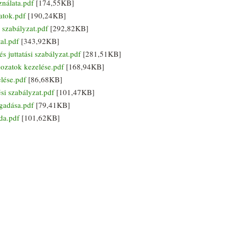
nálata.pdf
[174,55KB]
tok.pdf
[190,24KB]
zabályzat.pdf
[292,82KB]
l.pdf
[343,92KB]
juttatási szabályzat.pdf
[281,51KB]
zatok kezelése.pdf
[168,94KB]
ése.pdf
[86,68KB]
 szabályzat.pdf
[101,47KB]
adása.pdf
[79,41KB]
a.pdf
[101,62KB]