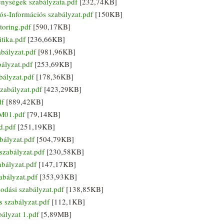
ységek szabályzata.pdf
[232,74KB]
Információs szabályzat.pdf
[150KB]
oring.pdf
[590,17KB]
tika.pdf
[236,66KB]
bályzat.pdf
[981,96KB]
ályzat.pdf
[253,69KB]
ályzat.pdf
[178,36KB]
abályzat.pdf
[423,29KB]
df
[889,42KB]
M01.pdf
[79,14KB]
d.pdf
[251,19KB]
ályzat.pdf
[504,79KB]
zabályzat.pdf
[230,58KB]
ályzat.pdf
[147,17KB]
bályzat.pdf
[353,93KB]
ási szabályzat.pdf
[138,85KB]
szabályzat.pdf
[112,1KB]
lyzat 1.pdf
[5,89MB]