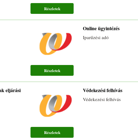
Részletek
Online ügyintézés
Iparűzési adó
Részletek
k eljárási
Védekezési felhívás
Védekezési felhívás
Részletek