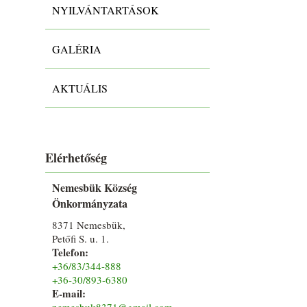
NYILVÁNTARTÁSOK
GALÉRIA
AKTUÁLIS
Elérhetőség
Nemesbük Község
Önkormányzata
8371 Nemesbük,
Petőfi S. u. 1.
Telefon:
+36/83/344-888
+36-30/893-6380
E-mail:
nemesbuk8371@gmail.com