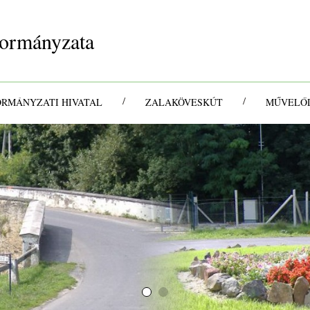
ormányzata
/
/
ORMÁNYZATI HIVATAL
ZALAKÖVESKÚT
MŰVELŐD