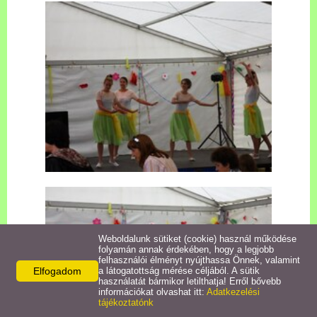
Pályázatok
Közérdekű információk
Letölthető nyomtatványok
E-ügyintézés
Anyakönyvi ügyek
Rendeletek,
Dokumentumok
Weboldalunk sütiket (cookie) használ működése
folyamán annak érdekében, hogy a legjobb
felhasználói élményt nyújthassa Önnek, valamint
Elfogadom
a látogatottság mérése céljából. A sütik
Álláspályázat
használatát bármikor letilthatja! Erről bővebb
információkat olvashat itt:
Adatkezelési
tájékoztatónk
Jegyzőkönyvek