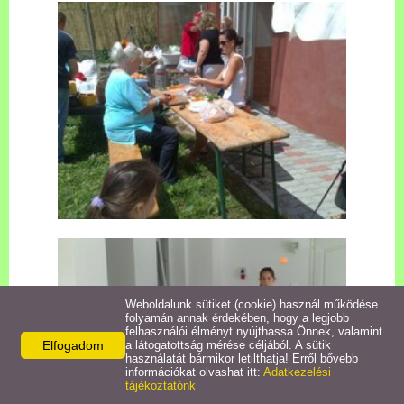
Pályázatok
Közérdekű információk
Letölthető nyomtatványok
E-ügyintézés
Anyakönyvi ügyek
Rendeletek,
Dokumentumok
Weboldalunk sütiket (cookie) használ működése
folyamán annak érdekében, hogy a legjobb
felhasználói élményt nyújthassa Önnek, valamint
Elfogadom
a látogatottság mérése céljából. A sütik
Álláspályázat
használatát bármikor letilthatja! Erről bővebb
információkat olvashat itt:
Adatkezelési
tájékoztatónk
Jegyzőkönyvek