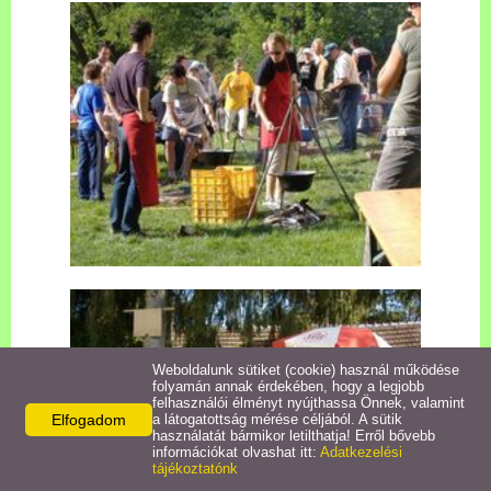
Pályázatok
Közérdekű információk
Letölthető nyomtatványok
E-ügyintézés
Anyakönyvi ügyek
Rendeletek,
Dokumentumok
Weboldalunk sütiket (cookie) használ működése
folyamán annak érdekében, hogy a legjobb
felhasználói élményt nyújthassa Önnek, valamint
Elfogadom
a látogatottság mérése céljából. A sütik
Álláspályázat
használatát bármikor letilthatja! Erről bővebb
információkat olvashat itt:
Adatkezelési
tájékoztatónk
Jegyzőkönyvek