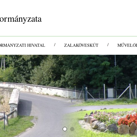
ormányzata
/
/
ORMÁNYZATI HIVATAL
ZALAKÖVESKÚT
MŰVELŐD