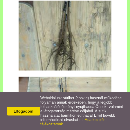
Pályázatok
Közérdekű információk
Letölthető nyomtatványok
E-ügyintézés
Anyakönyvi ügyek
Rendeletek,
Dokumentumok
Weboldalunk sütiket (cookie) használ működése
folyamán annak érdekében, hogy a legjobb
felhasználói élményt nyújthassa Önnek, valamint
Elfogadom
a látogatottság mérése céljából. A sütik
Álláspályázat
használatát bármikor letilthatja! Erről bővebb
információkat olvashat itt:
Adatkezelési
tájékoztatónk
Jegyzőkönyvek