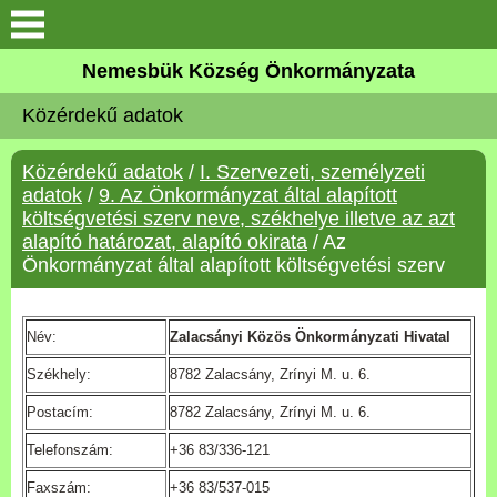
Keresés
Nemesbük Község Önkormányzata
Önkormányzat
Közérdekű adatok
Közös Önkormányzati
Közérdekű adatok
/
I. Szervezeti, személyzeti
Hivatal
adatok
/
9. Az Önkormányzat által alapított
költségvetési szerv neve, székhelye illetve az azt
Zalaköveskút
alapító határozat, alapító okirata
/ Az
Önkormányzat által alapított költségvetési szerv
Művelődési ház
Név:
Zalacsányi Közös Önkormányzati Hivatal
Elérhetőség
Székhely:
8782 Zalacsány, Zrínyi M. u. 6.
MAGYAR FALU PROGRAM
Postacím:
8782 Zalacsány, Zrínyi M. u. 6.
Telefonszám:
+36 83/336-121
Versenyképes Járások
Faxszám:
+36 83/537-015
Program