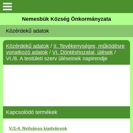
Keresés
Nemesbük Község Önkormányzata
Önkormányzat
Közérdekű adatok
Közös Önkormányzati
Közérdekű adatok
/
II. Tevékenységre, működésre
Hivatal
vonatkozó adatok
/
VI. Döntéshozatal, ülések
/
VI./8. A testületi szerv üléseinek napirendje
Zalaköveskút
Művelődési ház
Elérhetőség
MAGYAR FALU PROGRAM
Kapcsolódó termékek
Versenyképes Járások
V./1-4. Nyilvános kiadványok
Program