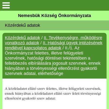
Keresés
Nemesbük Község Önkormányzata
Önkormányzat
Közérdekű adatok
Közös Önkormányzati
Közérdekű adatok
/
II. Tevékenységre, működésre
Hivatal
vonatkozó adatok
/
II. Hatósági ügyek intézésének
rendjével kapcsolatos adatok
/ II./1. Az
Zalaköveskút
Önkormányzat felettes, illetve felügyeleti
szervének, hatósági döntései tekintetében a
fellebbezés elbírálására jogosult szervnek, ennek
Művelődési ház
hiányában a törvényességi ellenőrzést gyakorló
szervnek adatai, elérhetősége
Elérhetőség
A közfeladatot ellátó szerv felettes, illetve felügyeleti szervének,
MAGYAR FALU PROGRAM
ennek hiányában a közfeladatot ellátó szerv felett törvényességi
ellenőrzést gyakorló szerv adatai:
Versenyképes Járások
Program