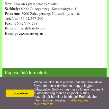
Név:
Zala Megyei Kormányhivatal
Székhely:
8900 Zalaegerszeg, Kosztolányi u. 10.
Pályázatok
Postacím:
8900 Zalaegerszeg, Kosztolányi u. 10.
Telefon:
+36 92/597-200
Fax:
+36 92/597-278
Közérdekű információk
E-mail:
hivatal@zala.b-m.hu
Honlap:
www.zalakozig.hu
Letölthető nyomtatványok
E-ügyintézés
Anyakönyvi ügyek
Kapcsolódó termékek
Rendeletek,
Dokumentumok
Weboldalunk sütiket (cookie) használ működése
VI./3. A testületi szerv döntéshozatalának eljá...
folyamán annak érdekében, hogy a legjobb
felhasználói élményt nyújthassa Önnek, valamint
Elfogadom
a látogatottság mérése céljából. A sütik
Álláspályázat
Részletek
használatát bármikor letilthatja! Erről bővebb
információkat olvashat itt:
Adatkezelési
tájékoztatónk
Jegyzőkönyvek