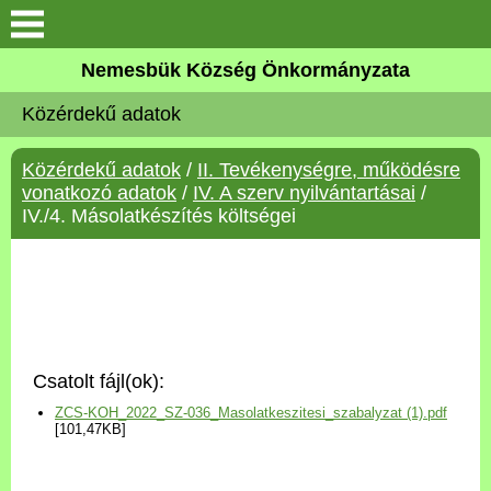
Keresés
Nemesbük Község Önkormányzata
Önkormányzat
Közérdekű adatok
Közös Önkormányzati
Közérdekű adatok
/
II. Tevékenységre, működésre
Hivatal
vonatkozó adatok
/
IV. A szerv nyilvántartásai
/
IV./4. Másolatkészítés költségei
Zalaköveskút
Művelődési ház
Elérhetőség
Csatolt fájl(ok):
MAGYAR FALU PROGRAM
ZCS-KOH_2022_SZ-036_Masolatkeszitesi_szabalyzat (1).pdf
[101,47KB]
Versenyképes Járások
Program