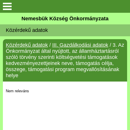
Keresés
Nemesbük Község Önkormányzata
Önkormányzat
Közérdekű adatok
Közös Önkormányzati
Közérdekű adatok
/
III. Gazdálkodási adatok
/ 3. Az
Hivatal
Önkormányzat által nyújtott, az államháztartásról
szóló törvény szerinti költségvetési támogatások
Zalaköveskút
kedvezményezettjeinek neve, támogatás célja,
összege, támogatási program megvallósításának
helye
Művelődési ház
Nem releváns
Elérhetőség
MAGYAR FALU PROGRAM
Versenyképes Járások
Program