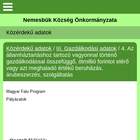
Keresés
Nemesbük Község Önkormányzata
Önkormányzat
Közérdekű adatok
Közös Önkormányzati
Közérdekű adatok
/
III. Gazdálkodási adatok
/ 4. Az
Hivatal
államháztartáshoz tartozó vagyonnal történő
gazdálkodással összefüggő, ötmillió forintot elérő
Zalaköveskút
vagy azt meghaladó értékű beruházás,
árubeszerzés, szolgáltatás
Művelődési ház
Magyar Falu Program
Elérhetőség
Pályázatok
MAGYAR FALU PROGRAM
Versenyképes Járások
Program