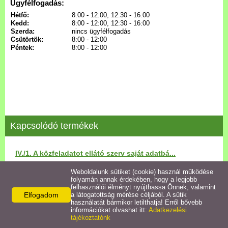
Ügyfélfogadás:
Hétfő:
8:00 - 12:00, 12:30 - 16:00
Kedd:
8:00 - 12:00, 12:30 - 16:00
Pályázatok
Szerda:
nincs ügyfélfogadás
Csütörtök:
8:00 - 12:00
Péntek:
8:00 - 12:00
Közérdekű információk
Letölthető nyomtatványok
E-ügyintézés
Kapcsolódó termékek
Anyakönyvi ügyek
IV./1. A közfeladatot ellátó szerv saját adatbá...
Rendeletek,
Dokumentumok
Weboldalunk sütiket (cookie) használ működése
Részletek
folyamán annak érdekében, hogy a legjobb
felhasználói élményt nyújthassa Önnek, valamint
Elfogadom
a látogatottság mérése céljából. A sütik
Álláspályázat
használatát bármikor letilthatja! Erről bővebb
információkat olvashat itt:
Adatkezelési
tájékoztatónk
Jegyzőkönyvek