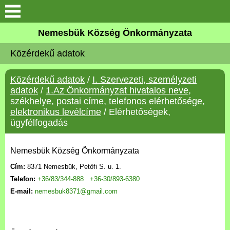
Keresés
Nemesbük Község Önkormányzata
Önkormányzat
Közérdekű adatok
Közös Önkormányzati
Közérdekű adatok
/
I. Szervezeti, személyzeti
Hivatal
adatok
/
1.Az Önkormányzat hivatalos neve,
székhelye, postai címe, telefonos elérhetősége,
Zalaköveskút
elektronikus levélcíme
/ Elérhetőségek,
ügyfélfogadás
Művelődési ház
Nemesbük Község Önkormányzata
Elérhetőség
Cím:
8371 Nemesbük, Petőfi S. u. 1.
Telefon:
+36/83/344-888
+36-30/893-6380
MAGYAR FALU PROGRAM
E-mail:
nemesbuk8371@gmail.com
Versenyképes Járások
Program