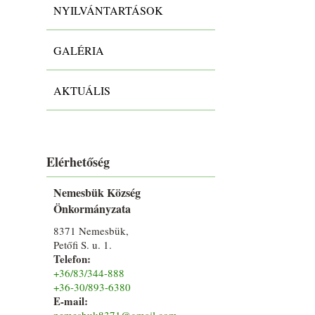
NYILVÁNTARTÁSOK
GALÉRIA
AKTUÁLIS
Elérhetőség
Nemesbük Község
Önkormányzata
8371 Nemesbük,
Petőfi S. u. 1.
Telefon:
+36/83/344-888
+36-30/893-6380
E-mail:
nemesbuk8371@gmail.com