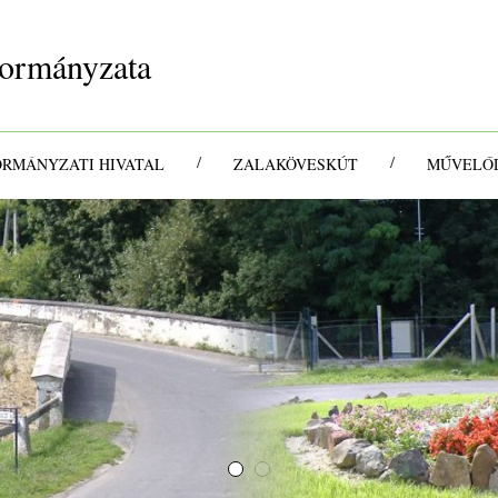
ormányzata
/
/
ORMÁNYZATI HIVATAL
ZALAKÖVESKÚT
MŰVELŐD