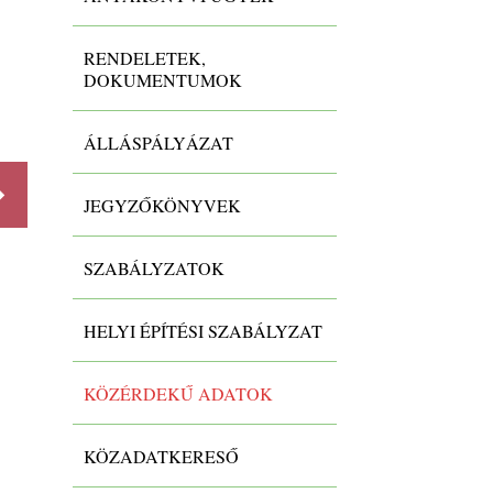
RENDELETEK,
DOKUMENTUMOK
VII./3. A testületi szerv szavazásának
nyilvános adatai, ha azt jog...
ÁLLÁSPÁLYÁZAT
-
JEGYZŐKÖNYVEK
Részletek
Részlet
SZABÁLYZATOK
HELYI ÉPÍTÉSI SZABÁLYZAT
KÖZÉRDEKŰ ADATOK
KÖZADATKERESŐ