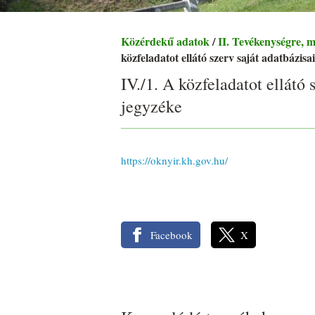
Közérdekű adatok
/
II. Tevékenységre, 
közfeladatot ellátó szerv saját adatbázisa
IV./1. A közfeladatot ellátó 
jegyzéke
https://oknyir.kh.gov.hu/
Facebook
X