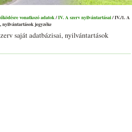
működésre vonatkozó adatok
/
IV. A szerv nyilvántartásai
/ IV./1. A
i, nyilvántartások jegyzéke
szerv saját adatbázisai, nyilvántartások