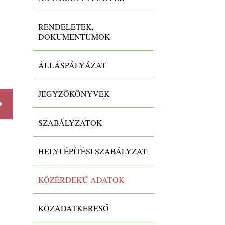
RENDELETEK,
DOKUMENTUMOK
Közfeladatot ellátó szerv az
Önkormányzat irányítása alatt
ÁLLÁSPÁLYÁZAT
-
JEGYZŐKÖNYVEK
SZABÁLYZATOK
Részletek
Részlet
HELYI ÉPÍTÉSI SZABÁLYZAT
KÖZÉRDEKŰ ADATOK
KÖZADATKERESŐ