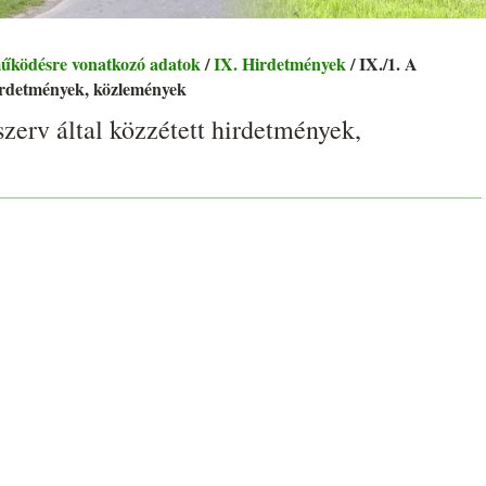
működésre vonatkozó adatok
/
IX. Hirdetmények
/ IX./1. A
 hirdetmények, közlemények
szerv által közzétett hirdetmények,