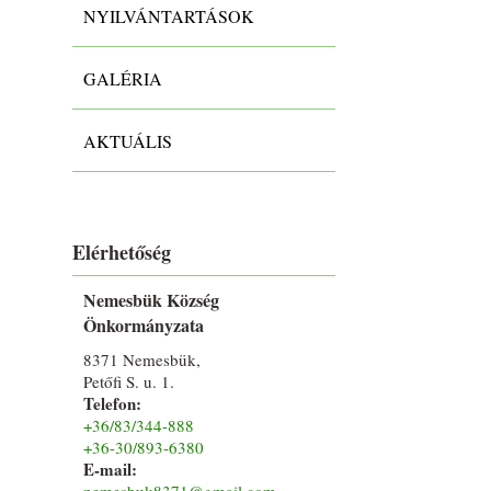
NYILVÁNTARTÁSOK
GALÉRIA
AKTUÁLIS
Elérhetőség
Nemesbük Község
Önkormányzata
8371 Nemesbük,
Petőfi S. u. 1.
Telefon:
+36/83/344-888
+36-30/893-6380
E-mail:
nemesbuk8371@gmail.com