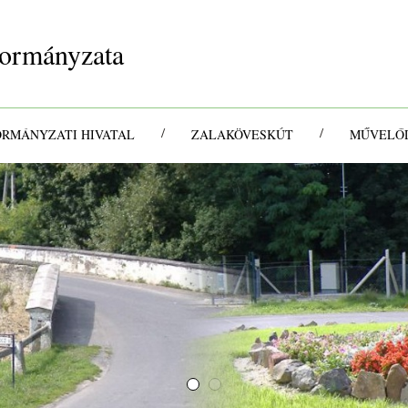
ormányzata
/
/
ORMÁNYZATI HIVATAL
ZALAKÖVESKÚT
MŰVELŐD