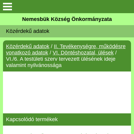
Keresés
Nemesbük Község Önkormányzata
Önkormányzat
Közérdekű adatok
Közös Önkormányzati
Közérdekű adatok
/
II. Tevékenységre, működésre
Hivatal
vonatkozó adatok
/
VI. Döntéshozatal, ülések
/
VI./6. A testületi szerv tervezett ülésének ideje
Zalaköveskút
valamint nyilvánossága
Művelődési ház
Elérhetőség
MAGYAR FALU PROGRAM
Kapcsolódó termékek
Versenyképes Járások
Program