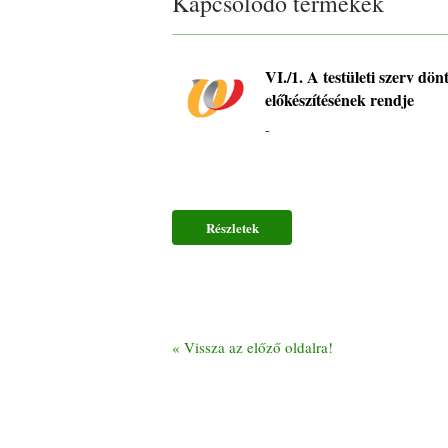
Kapcsolódó termékek
VI./1. A testületi szerv dönt
előkészítésének rendje
-
Részletek
«
Vissza az előző oldalra!