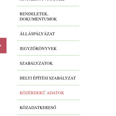
RENDELETEK,
DOKUMENTUMOK
XI./1-2. A közfeladatot ellátó szervre
vonatkouzó különös és egyed...
ÁLLÁSPÁLYÁZAT
Különös és egyedi közzétételi lista
JEGYZŐKÖNYVEK
Részletek
Részlet
SZABÁLYZATOK
HELYI ÉPÍTÉSI SZABÁLYZAT
KÖZÉRDEKŰ ADATOK
KÖZADATKERESŐ