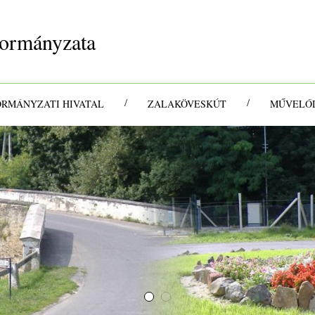
ormányzata
/
/
ORMÁNYZATI HIVATAL
ZALAKÖVESKÚT
MŰVELŐD