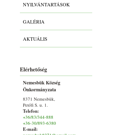
NYILVÁNTARTÁSOK
GALÉRIA
AKTUÁLIS
Elérhetőség
Nemesbük Község
Önkormányzata
8371 Nemesbük,
Petőfi S. u. 1.
Telefon:
+36/83/344-888
+36-30/893-6380
E-mail:
nemesbuk8371@gmail.com