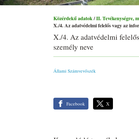
Közérdekű adatok
/
II. Tevékenységre, 
X./4. Az adatvédelmi felelős vagy az inf
X./4. Az adatvédelmi felelő
személy neve
Állami Számvevőszék
Facebook
X