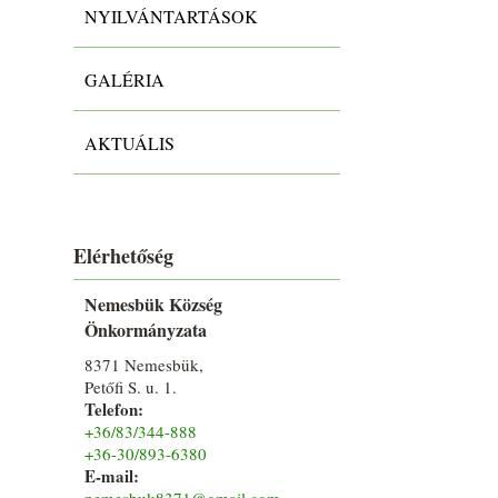
NYILVÁNTARTÁSOK
GALÉRIA
AKTUÁLIS
Elérhetőség
Nemesbük Község
Önkormányzata
8371 Nemesbük,
Petőfi S. u. 1.
Telefon:
+36/83/344-888
+36-30/893-6380
E-mail:
nemesbuk8371@gmail.com