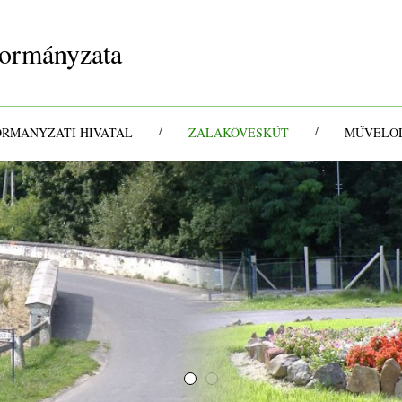
ormányzata
/
/
ORMÁNYZATI HIVATAL
ZALAKÖVESKÚT
MŰVELŐD