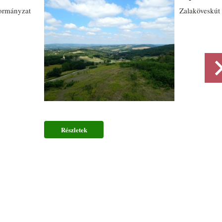
ormányzat
Zalaköveskút
Részletek