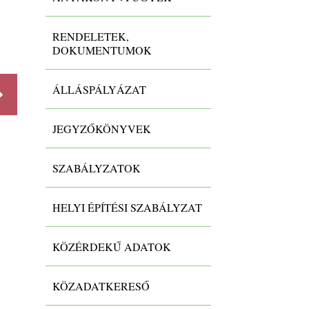
Szabályzat
SZMSZ
RENDELETEK,
DOKUMENTUMOK
ÁLLÁSPÁLYÁZAT
Részletek
Részlet
JEGYZŐKÖNYVEK
SZABÁLYZATOK
HELYI ÉPÍTÉSI SZABÁLYZAT
KÖZÉRDEKŰ ADATOK
KÖZADATKERESŐ