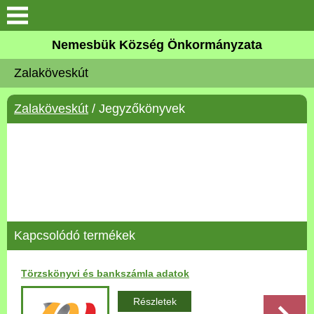
Keresés
Nemesbük Község Önkormányzata
Önkormányzat
Zalaköveskút
Közös Önkormányzati
Zalaköveskút
/ Jegyzőkönyvek
Hivatal
Zalaköveskút
Művelődési ház
Elérhetőség
Kapcsolódó termékek
MAGYAR FALU PROGRAM
Törzskönyvi és bankszámla adatok
Versenyképes Járások
Részletek
Program