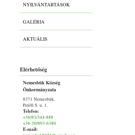
NYILVÁNTARTÁSOK
GALÉRIA
AKTUÁLIS
Elérhetőség
Nemesbük Község
Önkormányzata
8371 Nemesbük,
Petőfi S. u. 1.
Telefon:
+36/83/344-888
+36-30/893-6380
E-mail:
nemesbuk8371@gmail.com