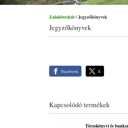
Zalaköveskút
/ Jegyzőkönyvek
Jegyzőkönyvek
Facebook
X
Kapcsolódó termékek
Törzskönyvi és banks