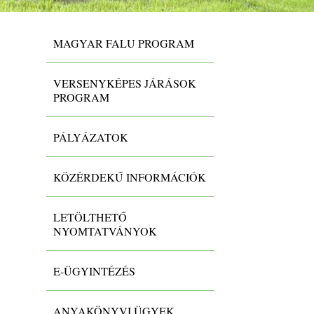
MAGYAR FALU PROGRAM
VERSENYKÉPES JÁRÁSOK
PROGRAM
PÁLYÁZATOK
KÖZÉRDEKŰ INFORMÁCIÓK
LETÖLTHETŐ
NYOMTATVÁNYOK
E-ÜGYINTÉZÉS
Költségvetések, zárszámadás
ANYAKÖNYVI ÜGYEK