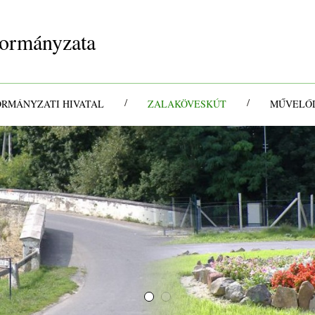
ormányzata
/
/
ORMÁNYZATI HIVATAL
ZALAKÖVESKÚT
MŰVELŐD