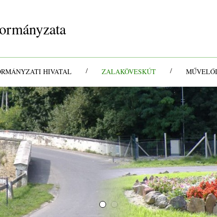
ormányzata
/
/
ORMÁNYZATI HIVATAL
ZALAKÖVESKÚT
MŰVELŐD