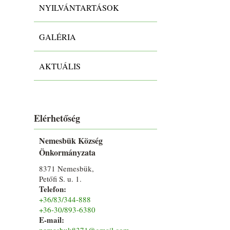
NYILVÁNTARTÁSOK
GALÉRIA
AKTUÁLIS
Elérhetőség
Nemesbük Község
Önkormányzata
8371 Nemesbük,
Petőfi S. u. 1.
Telefon:
+36/83/344-888
+36-30/893-6380
E-mail:
nemesbuk8371@gmail.com