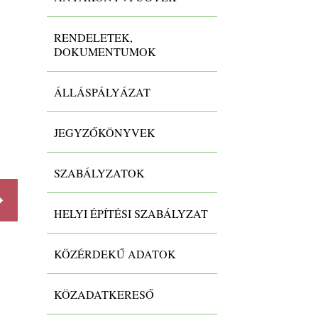
RENDELETEK,
DOKUMENTUMOK
ÁLLÁSPÁLYÁZAT
Törzskönyvi és bankszámla
adatok
JEGYZŐKÖNYVEK
-
SZABÁLYZATOK
Részletek
Részlet
HELYI ÉPÍTÉSI SZABÁLYZAT
KÖZÉRDEKŰ ADATOK
KÖZADATKERESŐ