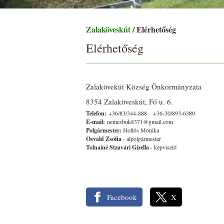
Zalaköveskút
/ Elérhetőség
Elérhetőség
Zalakövekút Község Önkormányzata
8354 Zalaköveskút, Fő u. 6.
Telefon:
+36/83/344-888 +36-30/893-6380
E-mail:
nemesbuk8371@gmail.com
Polgármester:
Hollós Mónika
Osvald Zsófia
- alpolgármester
Tolnainé Stzavári Gizella
- képviselő
Facebook
X