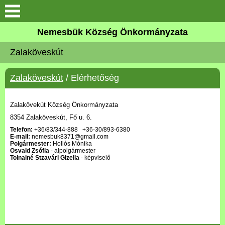
Keresés
Nemesbük Község Önkormányzata
Önkormányzat
Zalaköveskút
Közös Önkormányzati
Zalaköveskút
/ Elérhetőség
Hivatal
Zalaköveskút
Zalakövekút Község Önkormányzata
8354 Zalaköveskút, Fő u. 6.
Telefon:
+36/83/344-888 +36-30/893-6380
Művelődési ház
E-mail:
nemesbuk8371@gmail.com
Polgármester:
Hollós Mónika
Osvald Zsófia
- alpolgármester
Elérhetőség
Tolnainé Stzavári Gizella
- képviselő
MAGYAR FALU PROGRAM
Versenyképes Járások
Program