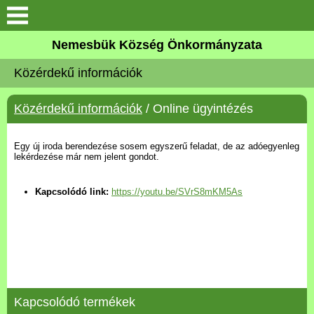
Keresés
Nemesbük Község Önkormányzata
Önkormányzat
Közérdekű információk
Közös Önkormányzati
Közérdekű információk
/ Online ügyintézés
Hivatal
Zalaköveskút
Egy új iroda berendezése sosem egyszerű feladat, de az adóegyenleg
lekérdezése már nem jelent gondot.
Művelődési ház
Kapcsolódó link:
https://youtu.be/SVrS8mKM5As
Elérhetőség
MAGYAR FALU PROGRAM
Versenyképes Járások
Kapcsolódó termékek
Program