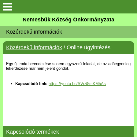
Keresés
Nemesbük Község Önkormányzata
Önkormányzat
Közérdekű információk
Közös Önkormányzati
Közérdekű információk
/ Online ügyintézés
Hivatal
Zalaköveskút
Egy új iroda berendezése sosem egyszerű feladat, de az adóegyenleg
lekérdezése már nem jelent gondot.
Művelődési ház
Kapcsolódó link:
https://youtu.be/SVrS8mKM5As
Elérhetőség
MAGYAR FALU PROGRAM
Versenyképes Járások
Kapcsolódó termékek
Program