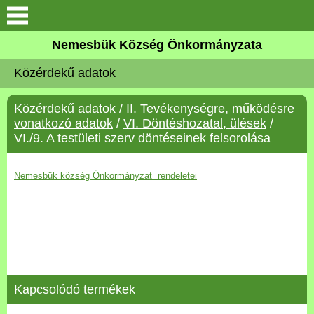
Keresés
Nemesbük Község Önkormányzata
Önkormányzat
Közérdekű adatok
Közös Önkormányzati
Közérdekű adatok
/
II. Tevékenységre, működésre
Hivatal
vonatkozó adatok
/
VI. Döntéshozatal, ülések
/
VI./9. A testületi szerv döntéseinek felsorolása
Zalaköveskút
Nemesbük község Önkormányzat rendeletei
Művelődési ház
Elérhetőség
MAGYAR FALU PROGRAM
Kapcsolódó termékek
Versenyképes Járások
Program