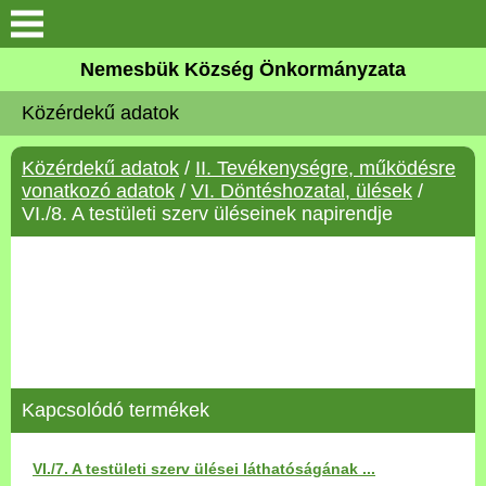
Keresés
Nemesbük Község Önkormányzata
Önkormányzat
Közérdekű adatok
Közös Önkormányzati
Közérdekű adatok
/
II. Tevékenységre, működésre
Hivatal
vonatkozó adatok
/
VI. Döntéshozatal, ülések
/
VI./8. A testületi szerv üléseinek napirendje
Zalaköveskút
Művelődési ház
Elérhetőség
MAGYAR FALU PROGRAM
Kapcsolódó termékek
Versenyképes Járások
VI./7. A testületi szerv ülései láthatóságának ...
Program