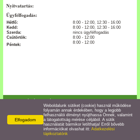
Nyitvatartás:
Ügyfélfogadás:
Pályázatok
Hétfő:
8:00 - 12:00, 12:30 - 16:00
Kedd:
8:00 - 12:00, 12:30 - 16:00
Közérdekű információk
Szerda:
nincs ügyfélfogadás
Csütörtök:
8:00 - 12:00
8:00 - 12:00
Péntek:
Letölthető nyomtatványok
E-ügyintézés
Anyakönyvi ügyek
Rendeletek,
Kapcsolódó termékek
Dokumentumok
Weboldalunk sütiket (cookie) használ működése
folyamán annak érdekében, hogy a legjobb
felhasználói élményt nyújthassa Önnek, valamint
3. Az Önkormányzat által nyújtott, az államházt...
Elfogadom
a látogatottság mérése céljából. A sütik
Álláspályázat
használatát bármikor letilthatja! Erről bővebb
információkat olvashat itt:
Adatkezelési
Részletek
tájékoztatónk
Jegyzőkönyvek