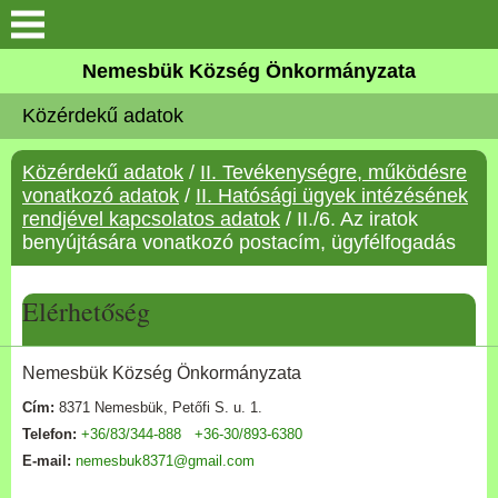
Keresés
Nemesbük Község Önkormányzata
Önkormányzat
Közérdekű adatok
Közös Önkormányzati
Közérdekű adatok
/
II. Tevékenységre, működésre
Hivatal
vonatkozó adatok
/
II. Hatósági ügyek intézésének
rendjével kapcsolatos adatok
/ II./6. Az iratok
Zalaköveskút
benyújtására vonatkozó postacím, ügyfélfogadás
Művelődési ház
Elérhetőség
Elérhetőség
Nemesbük Község Önkormányzata
Cím:
8371 Nemesbük, Petőfi S. u. 1.
MAGYAR FALU PROGRAM
Telefon:
+36/83/344-888
+36-30/893-6380
E-mail:
nemesbuk8371@gmail.com
Versenyképes Járások
Program