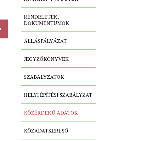
koncepciók, jegyzőkönyvek
-
RENDELETEK,
DOKUMENTUMOK
ÁLLÁSPÁLYÁZAT
Részletek
Részlet
JEGYZŐKÖNYVEK
SZABÁLYZATOK
HELYI ÉPÍTÉSI SZABÁLYZAT
KÖZÉRDEKŰ ADATOK
KÖZADATKERESŐ