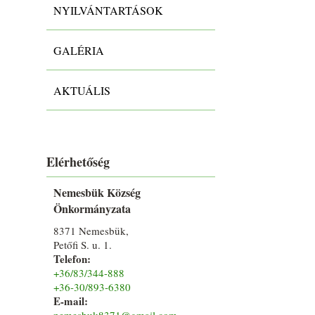
NYILVÁNTARTÁSOK
GALÉRIA
AKTUÁLIS
Elérhetőség
Nemesbük Község
Önkormányzata
8371 Nemesbük,
Petőfi S. u. 1.
Telefon:
+36/83/344-888
+36-30/893-6380
E-mail:
nemesbuk8371@gmail.com