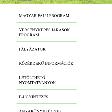
MAGYAR FALU PROGRAM
VERSENYKÉPES JÁRÁSOK
PROGRAM
PÁLYÁZATOK
KÖZÉRDEKŰ INFORMÁCIÓK
LETÖLTHETŐ
NYOMTATVÁNYOK
E-ÜGYINTÉZÉS
VI/10. A testületi szerv döntései,
ANYAKÖNYVI ÜGYEK