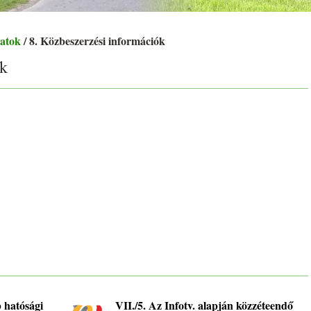
datok
/ 8. Közbeszerzési információk
ók
 hatósági
VII./5. Az Infotv. alapján közzéteendő