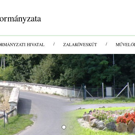
ormányzata
/
/
ORMÁNYZATI HIVATAL
ZALAKÖVESKÚT
MŰVELŐD