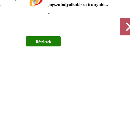
.
jogszabályalkotásra irányuló...
-
Részletek