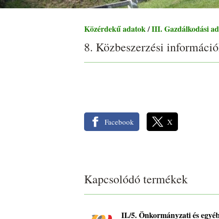
Közérdekű adatok
/
III. Gazdálkodási a
8. Közbeszerzési informáci
Facebook
X
Kapcsolódó termékek
II./5. Önkormányzati és egyéb