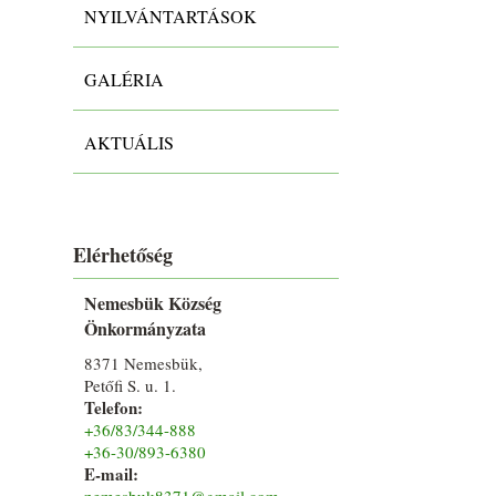
NYILVÁNTARTÁSOK
GALÉRIA
AKTUÁLIS
Elérhetőség
Nemesbük Község
Önkormányzata
8371 Nemesbük,
Petőfi S. u. 1.
Telefon:
+36/83/344-888
+36-30/893-6380
E-mail:
nemesbuk8371@gmail.com