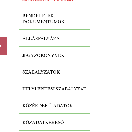
1. Születés anyakönyvezése
RENDELETEK,
DOKUMENTUMOK
-
ÁLLÁSPÁLYÁZAT
JEGYZŐKÖNYVEK
Részletek
Részlet
SZABÁLYZATOK
HELYI ÉPÍTÉSI SZABÁLYZAT
KÖZÉRDEKŰ ADATOK
KÖZADATKERESŐ