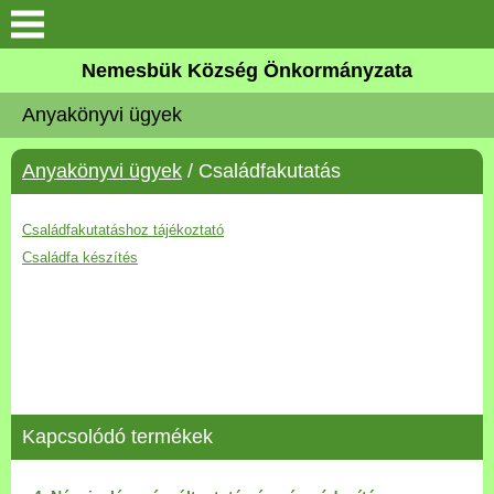
Keresés
Nemesbük Község Önkormányzata
Önkormányzat
Anyakönyvi ügyek
Közös Önkormányzati
Anyakönyvi ügyek
/ Családfakutatás
Hivatal
Zalaköveskút
Családfakutatáshoz tájékoztató
Családfa készítés
Művelődési ház
Elérhetőség
MAGYAR FALU PROGRAM
Kapcsolódó termékek
Versenyképes Járások
Program