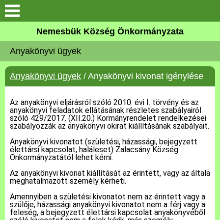
Keresés
Nemesbük Község Önkormányzata
Önkormányzat
Anyakönyvi ügyek
Közös Önkormányzati
Anyakönyvi ügyek
/ Anyakönyvi kivonat igénylése
Hivatal
Az anyakönyvi eljárásról szóló 2010. évi I. törvény és az
Zalaköveskút
anyakönyvi feladatok ellátásának részletes szabályairól
szóló 429/2017. (XII.20.) Kormányrendelet rendelkezései
szabályozzák az anyakönyvi okirat kiállításának szabályait.
Művelődési ház
Anyakönyvi kivonatot (születési, házassági, bejegyzett
élettársi kapcsolat, haláleset) Zalacsány Község
Elérhetőség
Önkormányzatától lehet kérni.
Az anyakönyvi kivonat kiállítását az érintett, vagy az általa
meghatalmazott személy kérheti.
MAGYAR FALU PROGRAM
Amennyiben a születési kivonatot nem az érintett vagy a
szülője, házassági anyakönyvi kivonatot nem a férj vagy a
Versenyképes Járások
feleség, a bejegyzett élettársi kapcsolat anyakönyvéből
Program