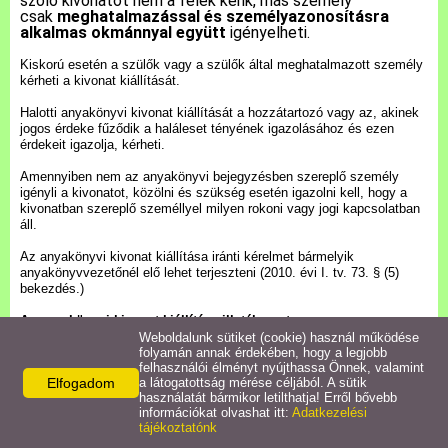
szóló kivonatot nem a felek kérik, más személy
csak
meghatalmazással és személyazonosításra
alkalmas okmánnyal együtt
igényelheti.
Pályázatok
Kiskorú esetén a szülők vagy a szülők által meghatalmazott személy
kérheti a kivonat kiállítását.
Közérdekű információk
Halotti anyakönyvi kivonat kiállítását a hozzátartozó vagy az, akinek
jogos érdeke fűződik a haláleset tényének igazolásához és ezen
érdekeit igazolja, kérheti.
Letölthető nyomtatványok
Amennyiben nem az anyakönyvi bejegyzésben szereplő személy
igényli a kivonatot, közölni és szükség esetén igazolni kell, hogy a
E-ügyintézés
kivonatban szereplő személlyel milyen rokoni vagy jogi kapcsolatban
áll.
Az anyakönyvi kivonat kiállítása iránti kérelmet bármelyik
Anyakönyvi ügyek
anyakönyvvezetőnél elő lehet terjeszteni (2010. évi I. tv. 73. § (5)
bekezdés.)
Rendeletek,
Az anyakönyvi kivonat kiállítása illetékmentes.
Dokumentumok
Ügyintézési határidő: 8 nap.
Weboldalunk sütiket (cookie) használ működése
folyamán annak érdekében, hogy a legjobb
felhasználói élményt nyújthassa Önnek, valamint
Abban az esetben, ha anyakönyvi kivonatot nem az anyakönyvi
Elfogadom
a látogatottság mérése céljából. A sütik
esemény (születés, házasság, haláleset, bejegyzett élettársi
Álláspályázat
használatát bármikor letilthatja! Erről bővebb
kapcsolat) helye szerint illetékes anyakönyvvezetőnél kérelmezték,
információkat olvashat itt:
Adatkezelési
és még nem szerepel az EAK-ban az esemény, akkor a kérelmet
tájékoztatónk
átvevő anyakönyvvezető megkeresi a papír alapú anyakönyvet
Jegyzőkönyvek