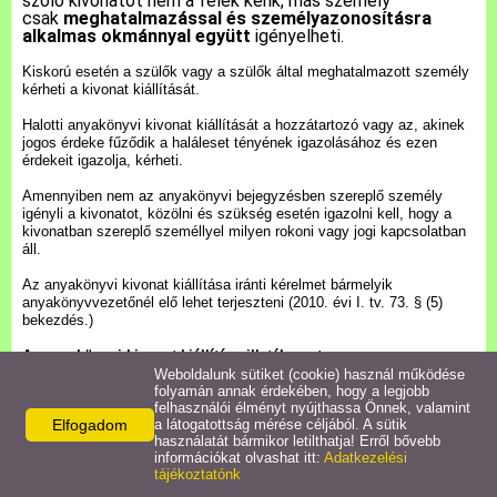
szóló kivonatot nem a felek kérik, más személy
csak
meghatalmazással és személyazonosításra
alkalmas okmánnyal együtt
igényelheti.
Pályázatok
Kiskorú esetén a szülők vagy a szülők által meghatalmazott személy
kérheti a kivonat kiállítását.
Közérdekű információk
Halotti anyakönyvi kivonat kiállítását a hozzátartozó vagy az, akinek
jogos érdeke fűződik a haláleset tényének igazolásához és ezen
érdekeit igazolja, kérheti.
Letölthető nyomtatványok
Amennyiben nem az anyakönyvi bejegyzésben szereplő személy
igényli a kivonatot, közölni és szükség esetén igazolni kell, hogy a
E-ügyintézés
kivonatban szereplő személlyel milyen rokoni vagy jogi kapcsolatban
áll.
Az anyakönyvi kivonat kiállítása iránti kérelmet bármelyik
Anyakönyvi ügyek
anyakönyvvezetőnél elő lehet terjeszteni (2010. évi I. tv. 73. § (5)
bekezdés.)
Rendeletek,
Az anyakönyvi kivonat kiállítása illetékmentes.
Dokumentumok
Ügyintézési határidő: 8 nap.
Weboldalunk sütiket (cookie) használ működése
folyamán annak érdekében, hogy a legjobb
felhasználói élményt nyújthassa Önnek, valamint
Abban az esetben, ha anyakönyvi kivonatot nem az anyakönyvi
Elfogadom
a látogatottság mérése céljából. A sütik
esemény (születés, házasság, haláleset, bejegyzett élettársi
Álláspályázat
használatát bármikor letilthatja! Erről bővebb
kapcsolat) helye szerint illetékes anyakönyvvezetőnél kérelmezték,
információkat olvashat itt:
Adatkezelési
és még nem szerepel az EAK-ban az esemény, akkor a kérelmet
tájékoztatónk
átvevő anyakönyvvezető megkeresi a papír alapú anyakönyvet
Jegyzőkönyvek