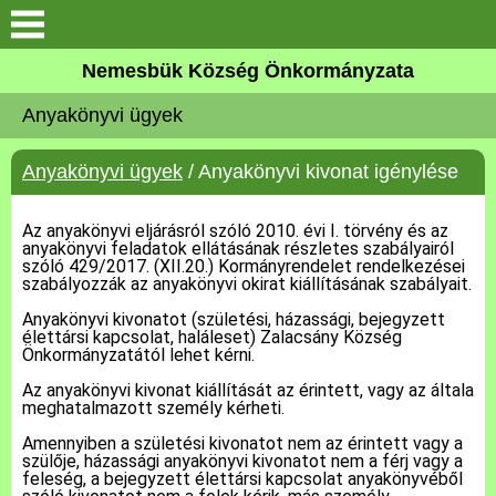
Keresés
Nemesbük Község Önkormányzata
Önkormányzat
Anyakönyvi ügyek
Közös Önkormányzati
Anyakönyvi ügyek
/ Anyakönyvi kivonat igénylése
Hivatal
Az anyakönyvi eljárásról szóló 2010. évi I. törvény és az
Zalaköveskút
anyakönyvi feladatok ellátásának részletes szabályairól
szóló 429/2017. (XII.20.) Kormányrendelet rendelkezései
szabályozzák az anyakönyvi okirat kiállításának szabályait.
Művelődési ház
Anyakönyvi kivonatot (születési, házassági, bejegyzett
élettársi kapcsolat, haláleset) Zalacsány Község
Elérhetőség
Önkormányzatától lehet kérni.
Az anyakönyvi kivonat kiállítását az érintett, vagy az általa
meghatalmazott személy kérheti.
MAGYAR FALU PROGRAM
Amennyiben a születési kivonatot nem az érintett vagy a
szülője, házassági anyakönyvi kivonatot nem a férj vagy a
Versenyképes Járások
feleség, a bejegyzett élettársi kapcsolat anyakönyvéből
Program