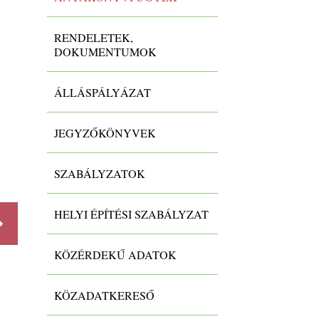
RENDELETEK,
DOKUMENTUMOK
ÁLLÁSPÁLYÁZAT
JEGYZŐKÖNYVEK
5. Apai elismerő nyilatkozat (családi
jogállás rendezés)
SZABÁLYZATOK
-
HELYI ÉPÍTÉSI SZABÁLYZAT
KÖZÉRDEKŰ ADATOK
Részletek
Részlet
KÖZADATKERESŐ