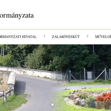
ormányzata
/
/
ORMÁNYZATI HIVATAL
ZALAKÖVESKÚT
MŰVELŐD