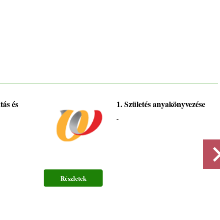
tás és
1. Születés anyakönyvezése
-
Részletek