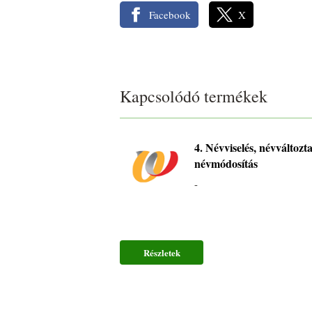
Facebook
X
Kapcsolódó termékek
4. Névviselés, névváltozta
névmódosítás
-
Részletek