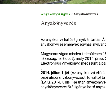
Anyakönyvi ügyek
/ Anyakönyvezés
Anyakönyvezés
Az anyakönyv hatósági nyilvántartás. Ál
anyakönyvi események egyházi nyilvánt
Magyarországon minden településen 189
házasság, haláleset), mely 2014. június 
Elektronikus Anyakönyv, megszűnt a pa
2014. július 1-jét
(Az anyakönyvi eljárá
papíralapú anyakönyvezést felváltotta
(EAK). 2014. július 1-je után anyaköny
anyakönyvvezetőtől igényelhető anyakö