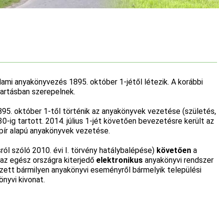
lami anyakönyvezés 1895. október 1-jétől létezik. A korábbi
artásban szerepelnek.
5. október 1-től történik az anyakönyvek vezetése (születés,
30-ig tartott. 2014. július 1-jét követően bevezetésre került az
pír alapú anyakönyvek vezetése.
sról szóló 2010. évi I. törvény hatálybalépése)
követően
a
 az egész országra kiterjedő
elektronikus
anyakönyvi rendszer
vezett bármilyen anyakönyvi eseményről bármelyik települési
nyvi kivonat.