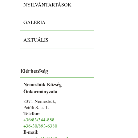
NYILVÁNTARTÁSOK
GALÉRIA
AKTUÁLIS
Elérhetőség
Nemesbük Község
Önkormányzata
8371 Nemesbük,
Petőfi S. u. 1.
Telefon:
+36/83/344-888
+36-30/893-6380
E-mail:
nemesbuk8371@gmail.com