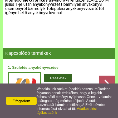
kiterjedő
elektronikus
anyakönyvi rendszer (EAK). 2014.
július 1-je után anyakönyvezett bármilyen anyakönyvi
eseményről bármelyik települési anyakönyvvezetőtől
Pályázatok
igényelhető anyakönyvi kivonat.
Közérdekű információk
Letölthető nyomtatványok
Kapcsolódó termékek
E-ügyintézés
1. Születés anyakönyvezése
Anyakönyvi ügyek
Részletek
Rendeletek,
Dokumentumok
Weboldalunk sütiket (cookie) használ működése
folyamán annak érdekében, hogy a legjobb
felhasználói élményt nyújthassa Önnek, valamint
Elfogadom
a látogatottság mérése céljából. A sütik
Álláspályázat
használatát bármikor letilthatja! Erről bővebb
információkat olvashat itt:
Adatkezelési
tájékoztatónk
Facebook
X
Jegyzőkönyvek