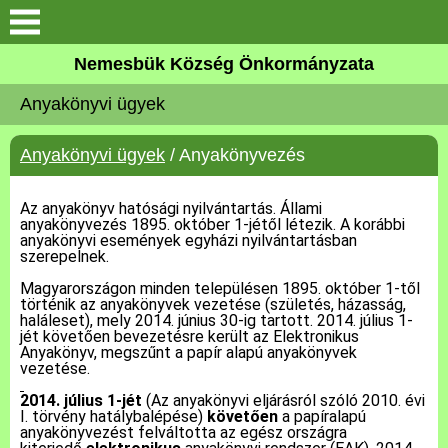
Keresés
Nemesbük Község Önkormányzata
Önkormányzat
Anyakönyvi ügyek
Közös Önkormányzati
Anyakönyvi ügyek
/ Anyakönyvezés
Hivatal
Az anyakönyv hatósági nyilvántartás. Állami
Zalaköveskút
anyakönyvezés 1895. október 1-jétől létezik. A korábbi
anyakönyvi események egyházi nyilvántartásban
szerepelnek.
Művelődési ház
Magyarországon minden településen 1895. október 1-től
történik az anyakönyvek vezetése (születés, házasság,
Elérhetőség
haláleset), mely 2014. június 30-ig tartott. 2014. július 1-
jét követően bevezetésre került az Elektronikus
Anyakönyv, megszűnt a papír alapú anyakönyvek
vezetése.
MAGYAR FALU PROGRAM
2014. július 1-jét
(Az anyakönyvi eljárásról szóló 2010. évi
I. törvény hatálybalépése)
követően
a papíralapú
Versenyképes Járások
anyakönyvezést felváltotta az egész országra
Program