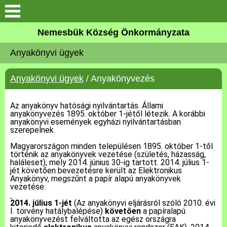
Keresés
Nemesbük Község Önkormányzata
Önkormányzat
Anyakönyvi ügyek
Közös Önkormányzati
Anyakönyvi ügyek
/ Anyakönyvezés
Hivatal
Az anyakönyv hatósági nyilvántartás. Állami
Zalaköveskút
anyakönyvezés 1895. október 1-jétől létezik. A korábbi
anyakönyvi események egyházi nyilvántartásban
szerepelnek.
Művelődési ház
Magyarországon minden településen 1895. október 1-től
történik az anyakönyvek vezetése (születés, házasság,
Elérhetőség
haláleset), mely 2014. június 30-ig tartott. 2014. július 1-
jét követően bevezetésre került az Elektronikus
Anyakönyv, megszűnt a papír alapú anyakönyvek
vezetése.
MAGYAR FALU PROGRAM
2014. július 1-jét
(Az anyakönyvi eljárásról szóló 2010. évi
I. törvény hatálybalépése)
követően
a papíralapú
Versenyképes Járások
anyakönyvezést felváltotta az egész országra
Program