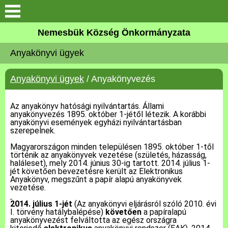
Keresés
Nemesbük Község Önkormányzata
Önkormányzat
Anyakönyvi ügyek
Közös Önkormányzati
Anyakönyvi ügyek
/ Anyakönyvezés
Hivatal
Az anyakönyv hatósági nyilvántartás. Állami
Zalaköveskút
anyakönyvezés 1895. október 1-jétől létezik. A korábbi
anyakönyvi események egyházi nyilvántartásban
szerepelnek.
Művelődési ház
Magyarországon minden településen 1895. október 1-től
történik az anyakönyvek vezetése (születés, házasság,
Elérhetőség
haláleset), mely 2014. június 30-ig tartott. 2014. július 1-
jét követően bevezetésre került az Elektronikus
Anyakönyv, megszűnt a papír alapú anyakönyvek
vezetése.
MAGYAR FALU PROGRAM
2014. július 1-jét
(Az anyakönyvi eljárásról szóló 2010. évi
I. törvény hatálybalépése)
követően
a papíralapú
Versenyképes Járások
anyakönyvezést felváltotta az egész országra
Program