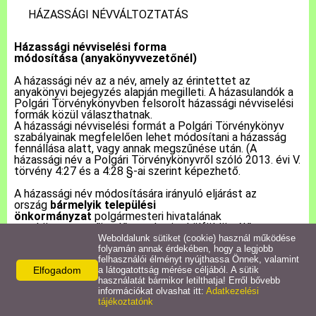
HÁZASSÁGI NÉVVÁLTOZTATÁS
Pályázatok
Házassági névviselési forma
módosítása
(anyakönyvvezetőnél)
Közérdekű információk
A házassági név az a név, amely az érintettet az
anyakönyvi bejegyzés alapján megilleti. A házasulandók a
Polgári Törvénykönyvben felsorolt házassági névviselési
Letölthető nyomtatványok
formák közül választhatnak.
A házassági névviselési formát a Polgári Törvénykönyv
szabályainak megfelelően lehet módosítani a házasság
E-ügyintézés
fennállása alatt, vagy annak megszűnése után. (A
házassági név a Polgári Törvénykönyvről szóló 2013. évi V.
törvény 4:27 és a 4:28 §-ai szerint képezhető.
Anyakönyvi ügyek
A házassági név módosítására irányuló eljárást az
ország
bármelyik települési
önkormányzat
polgármesteri hivatalának
Rendeletek,
anyakönyvvezetője előtt, valamint külföldön élő
Dokumentumok
állampolgár esetében bármelyik hivatásos konzuli
Weboldalunk sütiket (cookie) használ működése
tisztviselő előtt lehet kezdeményezni. Az eljárás
folyamán annak érdekében, hogy a legjobb
felhasználói élményt nyújthassa Önnek, valamint
lefolytatására a házasságkötés helye szerinti
Elfogadom
a látogatottság mérése céljából. A sütik
anyakönyvvezető rendelkezik hatáskörrel. Amennyiben a
Álláspályázat
használatát bármikor letilthatja! Erről bővebb
házasság már rögzítésre került az EAK-ban, akkor
információkat olvashat itt:
Adatkezelési
bármelyik anyakönyvvezető.
tájékoztatónk
Jegyzőkönyvek