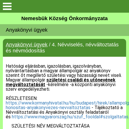
Keresés
Nemesbük Község Önkormányzata
Önkormányzat
Anyakönyvi ügyek
Közös Önkormányzati
Anyakönyvi ügyek
/ 4. Névviselés, névváltoztatás
Hivatal
és névmódosítás
Zalaköveskút
Hatósági eljárásban, igazolásban, igazolványban,
nyilvántartásban a magyar állampolgár az anyakönyv
szerint őt megillető születési vagy házassági nevet viseli.
Művelődési ház
Magyar állampolgár
születési családi és utónevének
megváltoztatását
-kérelmére -a központi anyakönyvi
szerv engedélyezheti.
Elérhetőség
RÉSZLETESEN:
https://www.kormanyhivatal.hu/hu/budapest/hirek/allampolg
MAGYAR FALU PROGRAM
honositas-anyakonyvezes-nevvaltoztatas
- Tájékoztató a
Névváltoztatási és Anyakönyvi osztály feladatairól
és
https://www.magyarorszag.hu/szuf_fooldal#szolgaltatas
Versenyképes Járások
SZÜLETÉSI NÉV MEGVÁLTOZTATÁSA
Program