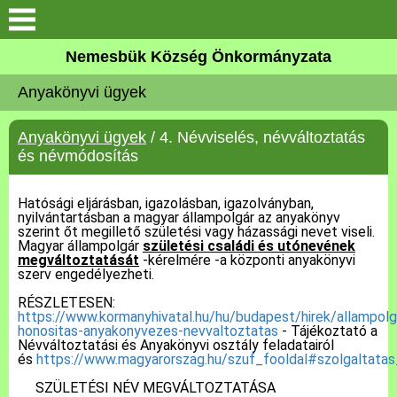
Keresés
Nemesbük Község Önkormányzata
Önkormányzat
Anyakönyvi ügyek
Közös Önkormányzati
Anyakönyvi ügyek
/ 4. Névviselés, névváltoztatás
Hivatal
és névmódosítás
Zalaköveskút
Hatósági eljárásban, igazolásban, igazolványban,
nyilvántartásban a magyar állampolgár az anyakönyv
szerint őt megillető születési vagy házassági nevet viseli.
Művelődési ház
Magyar állampolgár
születési családi és utónevének
megváltoztatását
-kérelmére -a központi anyakönyvi
szerv engedélyezheti.
Elérhetőség
RÉSZLETESEN:
https://www.kormanyhivatal.hu/hu/budapest/hirek/allampolg
MAGYAR FALU PROGRAM
honositas-anyakonyvezes-nevvaltoztatas
- Tájékoztató a
Névváltoztatási és Anyakönyvi osztály feladatairól
és
https://www.magyarorszag.hu/szuf_fooldal#szolgaltatas
Versenyképes Járások
SZÜLETÉSI NÉV MEGVÁLTOZTATÁSA
Program