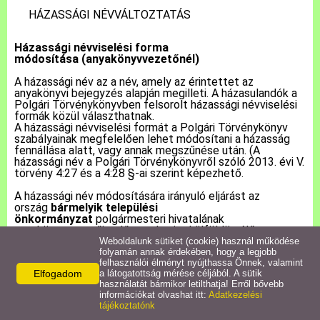
HÁZASSÁGI NÉVVÁLTOZTATÁS
Pályázatok
Házassági névviselési forma
módosítása
(anyakönyvvezetőnél)
Közérdekű információk
A házassági név az a név, amely az érintettet az
anyakönyvi bejegyzés alapján megilleti. A házasulandók a
Polgári Törvénykönyvben felsorolt házassági névviselési
Letölthető nyomtatványok
formák közül választhatnak.
A házassági névviselési formát a Polgári Törvénykönyv
szabályainak megfelelően lehet módosítani a házasság
E-ügyintézés
fennállása alatt, vagy annak megszűnése után. (A
házassági név a Polgári Törvénykönyvről szóló 2013. évi V.
törvény 4:27 és a 4:28 §-ai szerint képezhető.
Anyakönyvi ügyek
A házassági név módosítására irányuló eljárást az
ország
bármelyik települési
önkormányzat
polgármesteri hivatalának
Rendeletek,
anyakönyvvezetője előtt, valamint külföldön élő
Dokumentumok
állampolgár esetében bármelyik hivatásos konzuli
Weboldalunk sütiket (cookie) használ működése
tisztviselő előtt lehet kezdeményezni. Az eljárás
folyamán annak érdekében, hogy a legjobb
felhasználói élményt nyújthassa Önnek, valamint
lefolytatására a házasságkötés helye szerinti
Elfogadom
a látogatottság mérése céljából. A sütik
anyakönyvvezető rendelkezik hatáskörrel. Amennyiben a
Álláspályázat
használatát bármikor letilthatja! Erről bővebb
házasság már rögzítésre került az EAK-ban, akkor
információkat olvashat itt:
Adatkezelési
bármelyik anyakönyvvezető.
tájékoztatónk
Jegyzőkönyvek