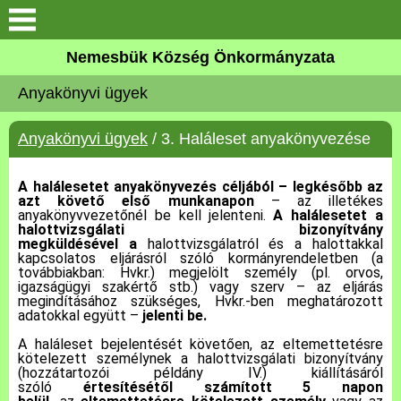
Keresés
Nemesbük Község Önkormányzata
Önkormányzat
Anyakönyvi ügyek
Közös Önkormányzati
Anyakönyvi ügyek
/ 3. Haláleset anyakönyvezése
Hivatal
A halálesetet anyakönyvezés céljából – legkésőbb az
Zalaköveskút
azt követő első munkanapon
– az illetékes
anyakönyvvezetőnél be kell jelenteni.
A halálesetet a
halottvizsgálati bizonyítvány
Művelődési ház
megküldésével a
halottvizsgálatról és a halottakkal
kapcsolatos eljárásról szóló kormányrendeletben (a
továbbiakban: Hvkr.) megjelölt személy (pl. orvos,
Elérhetőség
igazságügyi szakértő stb.) vagy szerv – az eljárás
megindításához szükséges, Hvkr.-ben meghatározott
adatokkal együtt –
jelenti be.
MAGYAR FALU PROGRAM
A haláleset bejelentését követően, az eltemettetésre
kötelezett személynek a halottvizsgálati bizonyítvány
(hozzátartozói példány IV.) kiállításáról
Versenyképes Járások
szóló
értesítésétől számított 5 napon
Program