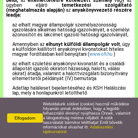
belül,
az
eltemettetésre kötelezett személy
vagy az
ügyben eljáró
temetkezési szolgáltató
(meghatalmazás alapján)
az
anyakönyvvezető részére
Pályázatok
leadja:
az elhalt magyar állampolgár személyazonosság
igazolására alkalmas hatósági igazolványát, a személyi
Közérdekű információk
azonosítót és lakcímet igazoló hatósági igazolványát,
Amennyiben az
elhunyt külföldi állampolgár volt
, úgy
Letölthető nyomtatványok
a külföldön kiállított anyakönyvi kivonatokat hiteles
magyar fordításban kell benyújtani (
www.ofi.hu
)
az elhalt születési anyakönyvi kivonatát és a családi
E-ügyintézés
állapotát igazoló okiratot házassági, halotti, válási
okirat) átadja, valamint a halottvizsgálati bizonyítvány
eltemettetői példányát (IV.) bemutatja
Anyakönyvi ügyek
Adatlap haláleset bejelentéséhez és KSH Halálozási
lap, mely a honlapunkról letölthető.
Rendeletek,
Dokumentumok
Weboldalunk sütiket (cookie) használ működése
folyamán annak érdekében, hogy a legjobb
A hozzátartozó előzetesen kérheti az illetékes
felhasználói élményt nyújthassa Önnek, valamint
anyakönyvvezetőtől, hogy az elhunyt születését,
Elfogadom
a látogatottság mérése céljából. A sütik
Álláspályázat
házasságkötését, családi állapot változását (válás,
használatát bármikor letilthatja! Erről bővebb
özvegység) rögzítse be az EAK- ba, mert abban az
információkat olvashat itt:
Adatkezelési
esetben ezekről az anyakönyvi eseményekről már nem
tájékoztatónk
Jegyzőkönyvek
kell okiratot becsatolni.