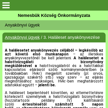
Keresés
Nemesbük Község Önkormányzata
Önkormányzat
Anyakönyvi ügyek
Közös Önkormányzati
Anyakönyvi ügyek
/ 3. Haláleset anyakönyvezése
Hivatal
A halálesetet anyakönyvezés céljából – legkésőbb az
Zalaköveskút
azt követő első munkanapon
– az illetékes
anyakönyvvezetőnél be kell jelenteni.
A halálesetet a
halottvizsgálati bizonyítvány
Művelődési ház
megküldésével a
halottvizsgálatról és a halottakkal
kapcsolatos eljárásról szóló kormányrendeletben (a
továbbiakban: Hvkr.) megjelölt személy (pl. orvos,
Elérhetőség
igazságügyi szakértő stb.) vagy szerv – az eljárás
megindításához szükséges, Hvkr.-ben meghatározott
adatokkal együtt –
jelenti be.
MAGYAR FALU PROGRAM
A haláleset bejelentését követően, az eltemettetésre
kötelezett személynek a halottvizsgálati bizonyítvány
(hozzátartozói példány IV.) kiállításáról
Versenyképes Járások
szóló
értesítésétől számított 5 napon
Program