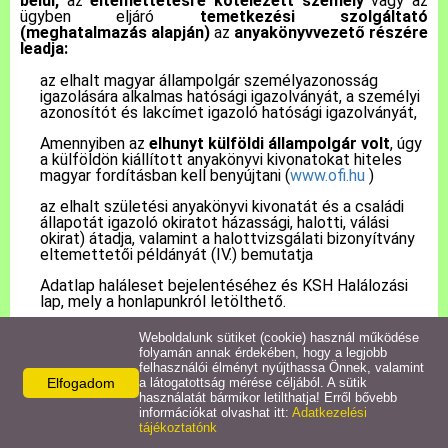
belül,
az
eltemettetésre kötelezett személy
vagy az
ügyben eljáró
temetkezési szolgáltató
(meghatalmazás alapján)
az
anyakönyvvezető részére
Pályázatok
leadja:
az elhalt magyar állampolgár személyazonosság
igazolására alkalmas hatósági igazolványát, a személyi
Közérdekű információk
azonosítót és lakcímet igazoló hatósági igazolványát,
Amennyiben az
elhunyt külföldi állampolgár volt
, úgy
Letölthető nyomtatványok
a külföldön kiállított anyakönyvi kivonatokat hiteles
magyar fordításban kell benyújtani (
www.ofi.hu
)
az elhalt születési anyakönyvi kivonatát és a családi
E-ügyintézés
állapotát igazoló okiratot házassági, halotti, válási
okirat) átadja, valamint a halottvizsgálati bizonyítvány
eltemettetői példányát (IV.) bemutatja
Anyakönyvi ügyek
Adatlap haláleset bejelentéséhez és KSH Halálozási
lap, mely a honlapunkról letölthető.
Rendeletek,
Dokumentumok
Weboldalunk sütiket (cookie) használ működése
folyamán annak érdekében, hogy a legjobb
A hozzátartozó előzetesen kérheti az illetékes
felhasználói élményt nyújthassa Önnek, valamint
anyakönyvvezetőtől, hogy az elhunyt születését,
Elfogadom
a látogatottság mérése céljából. A sütik
Álláspályázat
házasságkötését, családi állapot változását (válás,
használatát bármikor letilthatja! Erről bővebb
özvegység) rögzítse be az EAK- ba, mert abban az
információkat olvashat itt:
Adatkezelési
esetben ezekről az anyakönyvi eseményekről már nem
tájékoztatónk
Jegyzőkönyvek
kell okiratot becsatolni.